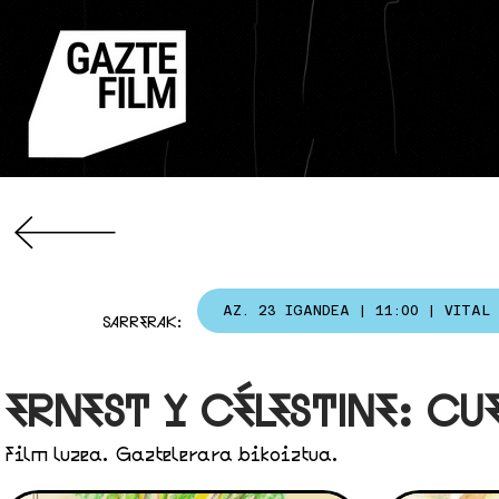
AZ. 23 IGANDEA | 11:00 | VITAL
SARRERAK:
ERNEST Y CÉLESTINE: C
Film luzea. Gaztelerara bikoiztua.