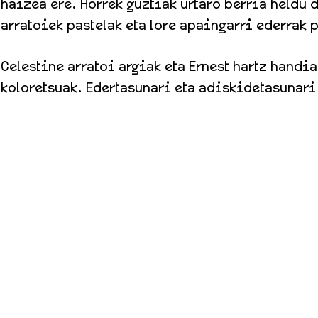
haizea ere. Horrek guztiak urtaro berria heldu 
arratoiek pastelak eta lore apaingarri ederrak 
Celestine arratoi argiak eta Ernest hartz handi
koloretsuak. Edertasunari eta adiskidetasunari